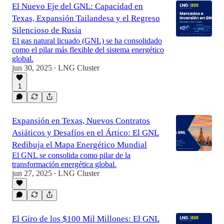
El Nuevo Eje del GNL: Capacidad en
Texas, Expansión Tailandesa y el Regreso
Silencioso de Rusia
El gas natural licuado (GNL) se ha consolidado
como el pilar más flexible del sistema energético
global.
jun 30, 2025
LNG Cluster
•
1
Expansión en Texas, Nuevos Contratos
Asiáticos y Desafíos en el Ártico: El GNL
Redibuja el Mapa Energético Mundial
El GNL se consolida como pilar de la
transformación energética global.
jun 27, 2025
LNG Cluster
•
El Giro de los $100 Mil Millones: El GNL