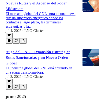
Nuevas Rutas y el Ascenso del Poder
Midstream
El mercado global del GNL entra en una nueva
era: un superciclo energético donde los
contratos a largo plazo, las terminales
estratégicas y la…
jul 4, 2025
LNG Cluster
•
Auge del GNL—Expansión Estratégica,
Rutas Sancionadas y un Nuevo Orden
Global
La industria global del GNL está entrando en
una etapa transformadora.
jul 3, 2025
LNG Cluster
•
junio 2025