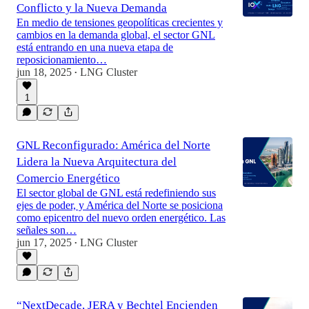
Conflicto y la Nueva Demanda
En medio de tensiones geopolíticas crecientes y
cambios en la demanda global, el sector GNL
está entrando en una nueva etapa de
reposicionamiento…
jun 18, 2025
LNG Cluster
•
1
GNL Reconfigurado: América del Norte
Lidera la Nueva Arquitectura del
Comercio Energético
El sector global de GNL está redefiniendo sus
ejes de poder, y América del Norte se posiciona
como epicentro del nuevo orden energético. Las
señales son…
jun 17, 2025
LNG Cluster
•
“NextDecade, JERA y Bechtel Encienden