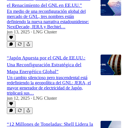
el Renacimiento del GNL en EE.UU.”
En medio de una reconfiguración global del
mercado de GNL, tres nombres están
definiendo la nueva narrativa estadounidense:
NextDecade, JERA y Bechtel…
jun 13, 2025
LNG Cluster
•
“Japón Apuesta por el GNL de EE.UU.:
Una Reconfiguración Estratégica del
Mapa Energético Global”
Un cambio silencioso pero trascendental está
redefiniendo la geopolítica del GNL: JERA, el
mayor generador de electricidad de Japón,
triplicará sus…
jun 12, 2025
LNG Cluster
•
“12 Millones de Toneladas: Shell Lidera la