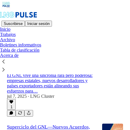
Suscribirse
Iniciar sesión
Inicio
Trabajos
Último
Lo mejor de
Archivo
Boletines informativos
Tabla de clasificación
Escenario Global del GNL: Canadá se
Acerca de
Activa, Argent se Presenta y las
Terminales Flotantes se Multiplican
El GNL vive una sincronía rara pero poderosa:
empresas estatales, nuevos desarrolladores y
países exportadores están alineando sus
esfuerzos para…
jul 7, 2025
LNG Cluster
•
1
Superciclo del GNL—Nuevos Acuerdos,