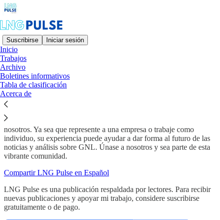
Suscribirse
Iniciar sesión
Inicio
Trabajos
LNG Pulse es una plataforma líder que ofrece las últimas noticias
Archivo
sobre GNL en 10 idiomas. Como suscriptor, se mantendrá
Boletines informativos
actualizado con novedades cruciales en el sector del GNL, lo que le
Tabla de clasificación
ayudará a tomar decisiones informadas. Si es un veterano de la
Acerca de
industria o nuevo en el campo, LNG Pulse ofrece información
valiosa adaptada a usted.
También invitamos a consultores e ingenieros a colaborar con
nosotros. Ya sea que represente a una empresa o trabaje como
individuo, su experiencia puede ayudar a dar forma al futuro de las
noticias y análisis sobre GNL. Únase a nosotros y sea parte de esta
vibrante comunidad.
Compartir LNG Pulse en Español
LNG Pulse es una publicación respaldada por lectores. Para recibir
nuevas publicaciones y apoyar mi trabajo, considere suscribirse
gratuitamente o de pago.