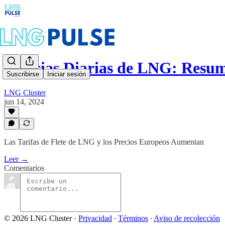
Noticias Diarias de LNG: Resu
Suscribirse
Iniciar sesión
LNG Cluster
jun 14, 2024
Las Tarifas de Flete de LNG y los Precios Europeos Aumentan
Leer →
Comentarios
© 2026 LNG Cluster
·
Privacidad
∙
Términos
∙
Aviso de recolección