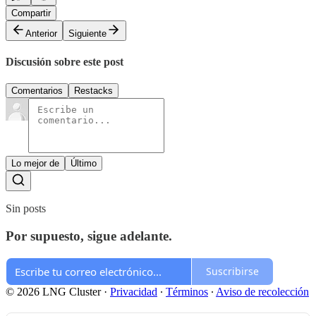
Compartir
Anterior
Siguiente
Discusión sobre este post
Comentarios
Restacks
Lo mejor de
Último
Sin posts
Por supuesto, sigue adelante.
Suscribirse
© 2026 LNG Cluster
·
Privacidad
∙
Términos
∙
Aviso de recolección