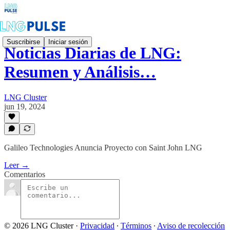
Suscribirse
Iniciar sesión
Noticias Diarias de LNG:
Resumen y Análisis…
LNG Cluster
jun 19, 2024
Galileo Technologies Anuncia Proyecto con Saint John LNG
Leer →
Comentarios
© 2026 LNG Cluster
·
Privacidad
∙
Términos
∙
Aviso de recolección