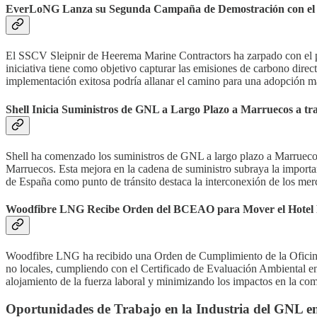
EverLoNG Lanza su Segunda Campaña de Demostración con el 
El SSCV Sleipnir de Heerema Marine Contractors ha zarpado con el 
iniciativa tiene como objetivo capturar las emisiones de carbono direc
implementación exitosa podría allanar el camino para una adopción má
Shell Inicia Suministros de GNL a Largo Plazo a Marruecos a tr
Shell ha comenzado los suministros de GNL a largo plazo a Marruecos
Marruecos. Esta mejora en la cadena de suministro subraya la importan
de España como punto de tránsito destaca la interconexión de los me
Woodfibre LNG Recibe Orden del BCEAO para Mover el Hotel Fl
Woodfibre LNG ha recibido una Orden de Cumplimiento de la Oficina d
no locales, cumpliendo con el Certificado de Evaluación Ambiental e
alojamiento de la fuerza laboral y minimizando los impactos en la co
Oportunidades de Trabajo en la Industria del GNL e