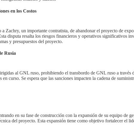
nes en los Costos
Zachry, un importante contratista, de abandonar el proyecto de export
ta disputa resalta los riesgos financieros y operativos significativos i
amas y presupuestos del proyecto.
de Rusia
igidas al GNL ruso, prohibiendo el transbordo de GNL ruso a través d
as en curso. Se espera que las sanciones impacten la cadena de suminist
rando en su fase de construcción con la expansión de su equipo de ges
cnica del proyecto. Esta expansión tiene como objetivo fortalecer el lid