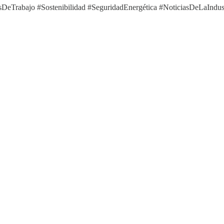
eTrabajo #Sostenibilidad #SeguridadEnergética #NoticiasDeLaIndus