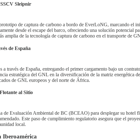
SSCV Sleipnir
prototipo de captura de carbono a bordo de EverLoNG, marcando el i
tamente desde el escape del barco, ofreciendo una solución potencial par
s amplia de la tecnología de captura de carbono en el transporte de G
avés de España
 a través de España, entregando el primer cargamento bajo un contrat
cia estratégica del GNL en la diversificación de la matriz energética de
rcados de GNL europeos y del norte de África.
otante al Sitio
e Evaluación Ambiental de BC (BCEAO) para desplegar su hotel flotante
nmendado. Este paso de cumplimiento regulatorio asegura que el proyec
munidad local.
n Iberoamérica