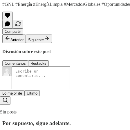
#GNL #Energía #EnergíaLimpia #MercadosGlobales #OportunidadesD
Compartir
Anterior
Siguiente
Discusión sobre este post
Comentarios
Restacks
Lo mejor de
Último
Sin posts
Por supuesto, sigue adelante.