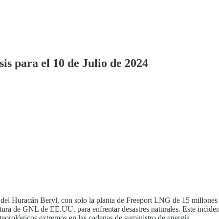
s para el 10 de Julio de 2024
l Huracán Beryl, con solo la planta de Freeport LNG de 15 millones de
uctura de GNL de EE.UU. para enfrentar desastres naturales. Este incide
meteorológicos extremos en las cadenas de suministro de energía.