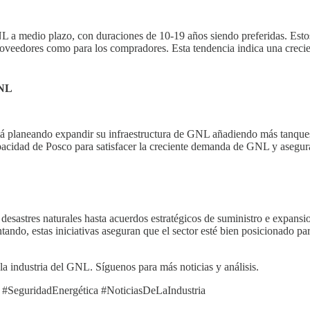
 a medio plazo, con duraciones de 10-19 años siendo preferidas. Estos
 proveedores como para los compradores. Esta tendencia indica una cre
GNL
, está planeando expandir su infraestructura de GNL añadiendo más tanq
acidad de Posco para satisfacer la creciente demanda de GNL y asegurar
 desastres naturales hasta acuerdos estratégicos de suministro e expansio
o, estas iniciativas aseguran que el sector esté bien posicionado para 
la industria del GNL. Síguenos para más noticias y análisis.
#SeguridadEnergética #NoticiasDeLaIndustria