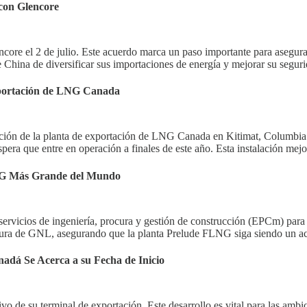
con Glencore
e el 2 de julio. Este acuerdo marca un paso importante para asegurar
e China de diversificar sus importaciones de energía y mejorar su seguri
Exportación de LNG Canada
ucción de la planta de exportación de LNG Canada en Kitimat, Columbia B
spera que entre en operación a finales de este año. Esta instalación me
LNG Más Grande del Mundo
servicios de ingeniería, procura y gestión de construcción (EPCm) para
tura de GNL, asegurando que la planta Prelude FLNG siga siendo un act
adá Se Acerca a su Fecha de Inicio
o de su terminal de exportación. Este desarrollo es vital para las amb