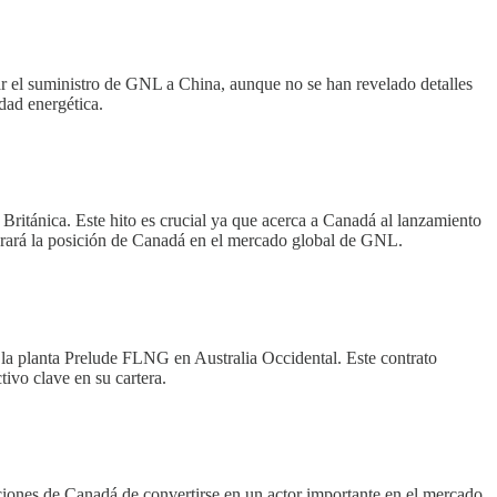
 el suministro de GNL a China, aunque no se han revelado detalles
dad energética.
ritánica. Este hito es crucial ya que acerca a Canadá al lanzamiento
jorará la posición de Canadá en el mercado global de GNL.
 la planta Prelude FLNG en Australia Occidental. Este contrato
ivo clave en su cartera.
iciones de Canadá de convertirse en un actor importante en el mercado