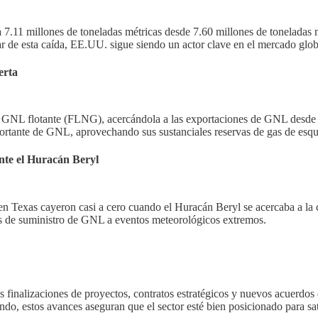
.11 millones de toneladas métricas desde 7.60 millones de toneladas m
ar de esta caída, EE.UU. sigue siendo un actor clave en el mercado gl
erta
NL flotante (FLNG), acercándola a las exportaciones de GNL desde su 
ortante de GNL, aprovechando sus sustanciales reservas de gas de esqu
nte el Huracán Beryl
en Texas cayeron casi a cero cuando el Huracán Beryl se acercaba a la c
as de suministro de GNL a eventos meteorológicos extremos.
 finalizaciones de proyectos, contratos estratégicos y nuevos acuerdos de
 estos avances aseguran que el sector esté bien posicionado para satis