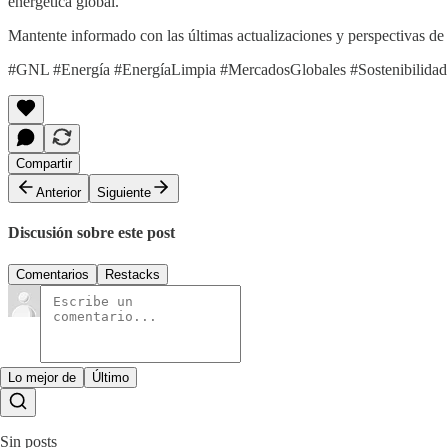
energética global.
Mantente informado con las últimas actualizaciones y perspectivas de 
#GNL #Energía #EnergíaLimpia #MercadosGlobales #Sostenibilidad 
Compartir
Anterior
Siguiente
Discusión sobre este post
Comentarios
Restacks
Lo mejor de
Último
Sin posts