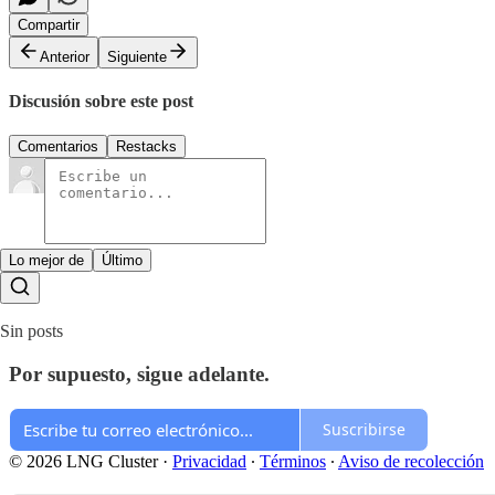
Compartir
Anterior
Siguiente
Discusión sobre este post
Comentarios
Restacks
Lo mejor de
Último
Sin posts
Por supuesto, sigue adelante.
Suscribirse
© 2026 LNG Cluster
·
Privacidad
∙
Términos
∙
Aviso de recolección