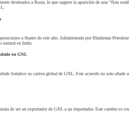
nte destinados a Rusia, lo que sugiere la aparición de una "flota som
NL.
o
peraciones a finales de este año. Administrada por Hindustan Petroleum
 natural en India.
oodside en GNL
odside fortalece su cartera global de GNL. Este acuerdo no solo añade
nsita de ser un exportador de GNL a un importador. Este cambio es cruc