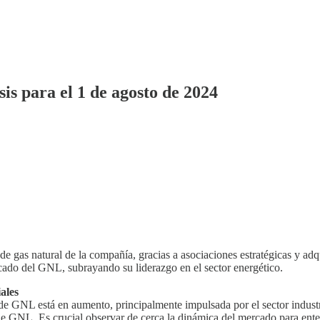
is para el 1 de agosto de 2024
de gas natural de la compañía, gracias a asociaciones estratégicas y a
ado del GNL, subrayando su liderazgo en el sector energético.
ales
 GNL está en aumento, principalmente impulsada por el sector industria
a de GNL. Es crucial observar de cerca la dinámica del mercado para ent