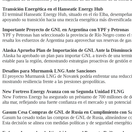
Transición Energética en el Hanseatic Energy Hub
El terminal Hanseatic Energy Hub, situado en el río Elba, desempeñará
apoyando su transición hacia una mezcla energética más diversificada 
Importante Proyecto de GNL en Argentina con YPF y Petronas
YPF y Petronas han seleccionado la provincia de Río Negro como el s
resalta los esfuerzos de Argentina para aprovechar sus reservas de g
Alaska Aprueba Plan de Importación de GNL Ante la Disminuci
Alaska ha aprobado un plan para importar GNL a través de una termina
estable para la región, demostrando estrategias proactivas de gestión e
Desafíos para Murmansk LNG Ante Sanciones
El proyecto Murmansk LNG de Novatek podría enfrentar una reducción d
mostrando resiliencia frente a las presiones geopolíticas.
New Fortress Energy Avanza con su Segunda Unidad FLNG
New Fortress Energy ha asegurado un préstamo de 700 millones de dó
alta mar, reflejando una fuerte confianza en el mercado y un potencial
Gasum Cesa Compras de GNL de Rusia en Cumplimiento con Sa
Gasum ha cesado todas las compras de GNL de Rusia, alineándose con 
Esta decisión se alinea con medidas políticas y de seguridad energéti