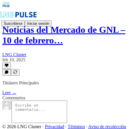
Suscribirse
Iniciar sesión
Noticias del Mercado de GNL –
10 de febrero…
LNG Cluster
feb 10, 2025
Titulares Principales
Leer →
Comentarios
© 2026 LNG Cluster
·
Privacidad
∙
Términos
∙
Aviso de recolección