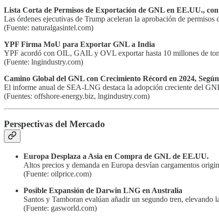
Lista Corta de Permisos de Exportación de GNL en EE.UU., con
Las órdenes ejecutivas de Trump aceleran la aprobación de permisos d
(Fuente: naturalgasintel.com)
YPF Firma MoU para Exportar GNL a India
YPF acordó con OIL, GAIL y OVL exportar hasta 10 millones de tone
(Fuente: lngindustry.com)
Camino Global del GNL con Crecimiento Récord en 2024, Seg
El informe anual de SEA-LNG destaca la adopción creciente del GNL
(Fuentes: offshore-energy.biz, lngindustry.com)
Perspectivas del Mercado
Europa Desplaza a Asia en Compra de GNL de EE.UU.
Altos precios y demanda en Europa desvían cargamentos origin
(Fuente: oilprice.com)
Posible Expansión de Darwin LNG en Australia
Santos y Tamboran evalúan añadir un segundo tren, elevando l
(Fuente: gasworld.com)