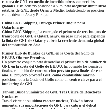
cartera de GNL en medio de incertidumbres comerciales
globales
. Este acuerdo posiciona a Vitol para
asegurar suministros
estables de GNL desde Oriente Medio
, fortaleciendo su posición
competitiva en Asia y Europa.
China LNG Shipping Entrega Primer Buque para
QatarEnergy
China LNG Shipping
ha entregado el
primero de tres buques de
transporte de GNL a QatarEnergy
, un paso clave para
expandir
la flota de GNL de Qatar
y
cubrir la creciente demanda global
del combustible en Asia
.
Primer Hub de Bunker de GNL en la Costa del Golfo de
EE.UU. Obtiene Permisos
Un proyecto conjunto para desarrollar el
primer hub de bunker de
GNL en la costa del Golfo de EE.UU.
ha obtenido los permisos
finales, con
inicio de construcción previsto para finales de este
año
. El proyecto proveerá
GNL como combustible marino
,
posicionando a la Costa del Golfo como un
centro clave para el
bunkering de GNL
.
Taiwán Busca Suministro de GNL Tras Cierre de Reactores
Nucleares
Tras el cierre de su
último reactor nuclear
,
Taiwán busca
aumentar sus importaciones de GNL
para
cubrir el déficit