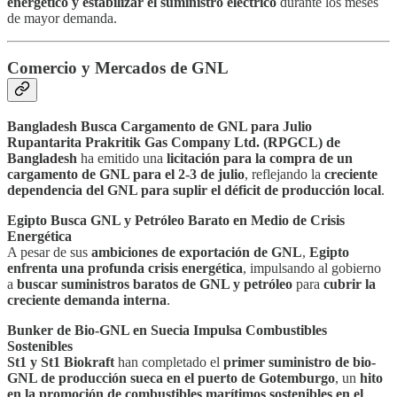
energético y estabilizar el suministro eléctrico
durante los meses
de mayor demanda.
Comercio y Mercados de GNL
Bangladesh Busca Cargamento de GNL para Julio
Rupantarita Prakritik Gas Company Ltd. (RPGCL) de
Bangladesh
ha emitido una
licitación para la compra de un
cargamento de GNL para el 2-3 de julio
, reflejando la
creciente
dependencia del GNL para suplir el déficit de producción local
.
Egipto Busca GNL y Petróleo Barato en Medio de Crisis
Energética
A pesar de sus
ambiciones de exportación de GNL
,
Egipto
enfrenta una profunda crisis energética
, impulsando al gobierno
a
buscar suministros baratos de GNL y petróleo
para
cubrir la
creciente demanda interna
.
Bunker de Bio-GNL en Suecia Impulsa Combustibles
Sostenibles
St1 y St1 Biokraft
han completado el
primer suministro de bio-
GNL de producción sueca en el puerto de Gotemburgo
, un
hito
en la promoción de combustibles marítimos sostenibles en el