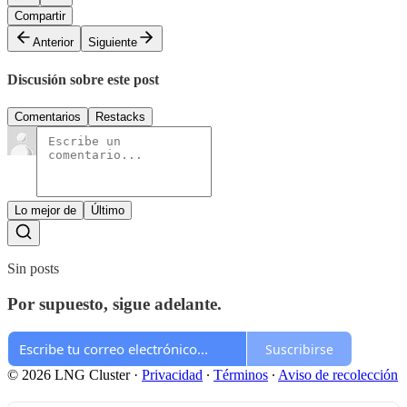
Compartir
Anterior
Siguiente
Discusión sobre este post
Comentarios
Restacks
Lo mejor de
Último
Sin posts
Por supuesto, sigue adelante.
Suscribirse
© 2026 LNG Cluster
·
Privacidad
∙
Términos
∙
Aviso de recolección