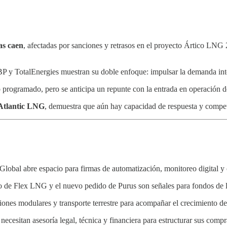
as caen
, afectadas por sanciones y retrasos en el proyecto Ártico LNG
P y TotalEnergies muestran su doble enfoque: impulsar la demanda inter
programado, pero se anticipa un repunte con la entrada en operación d
Atlantic LNG
, demuestra que aún hay capacidad de respuesta y compe
obal abre espacio para firmas de automatización, monitoreo digital y 
o de Flex LNG y el nuevo pedido de Purus son señales para fondos de l
ciones modulares y transporte terrestre para acompañar el crecimiento d
ecesitan asesoría legal, técnica y financiera para estructurar sus com