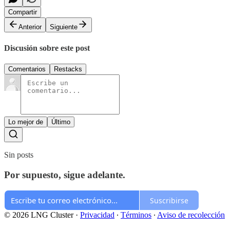
Compartir
Anterior
Siguiente
Discusión sobre este post
Comentarios
Restacks
Lo mejor de
Último
Sin posts
Por supuesto, sigue adelante.
Suscribirse
© 2026 LNG Cluster
·
Privacidad
∙
Términos
∙
Aviso de recolección