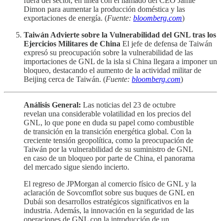
fuera del sector, en línea con el llamado del CEO Jamie
Dimon para aumentar la producción doméstica y las
exportaciones de energía. (
Fuente:
bloomberg.com
)
Taiwán Advierte sobre la Vulnerabilidad del GNL tras los
Ejercicios Militares de China
El jefe de defensa de Taiwán
expresó su preocupación sobre la vulnerabilidad de las
importaciones de GNL de la isla si China llegara a imponer un
bloqueo, destacando el aumento de la actividad militar de
Beijing cerca de Taiwán. (
Fuente:
bloomberg.com
)
Análisis General:
Las noticias del 23 de octubre
revelan una considerable volatilidad en los precios del
GNL, lo que pone en duda su papel como combustible
de transición en la transición energética global. Con la
creciente tensión geopolítica, como la preocupación de
Taiwán por la vulnerabilidad de su suministro de GNL
en caso de un bloqueo por parte de China, el panorama
del mercado sigue siendo incierto.
El regreso de JPMorgan al comercio físico de GNL y la
aclaración de Sovcomflot sobre sus buques de GNL en
Dubái son desarrollos estratégicos significativos en la
industria. Además, la innovación en la seguridad de las
operaciones de GNL con la introducción de un