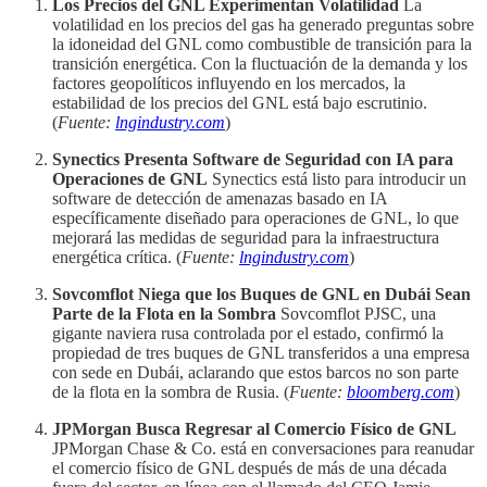
Los Precios del GNL Experimentan Volatilidad
La
volatilidad en los precios del gas ha generado preguntas sobre
la idoneidad del GNL como combustible de transición para la
transición energética. Con la fluctuación de la demanda y los
factores geopolíticos influyendo en los mercados, la
estabilidad de los precios del GNL está bajo escrutinio.
(
Fuente:
lngindustry.com
)
Synectics Presenta Software de Seguridad con IA para
Operaciones de GNL
Synectics está listo para introducir un
software de detección de amenazas basado en IA
específicamente diseñado para operaciones de GNL, lo que
mejorará las medidas de seguridad para la infraestructura
energética crítica. (
Fuente:
lngindustry.com
)
Sovcomflot Niega que los Buques de GNL en Dubái Sean
Parte de la Flota en la Sombra
Sovcomflot PJSC, una
gigante naviera rusa controlada por el estado, confirmó la
propiedad de tres buques de GNL transferidos a una empresa
con sede en Dubái, aclarando que estos barcos no son parte
de la flota en la sombra de Rusia. (
Fuente:
bloomberg.com
)
JPMorgan Busca Regresar al Comercio Físico de GNL
JPMorgan Chase & Co. está en conversaciones para reanudar
el comercio físico de GNL después de más de una década