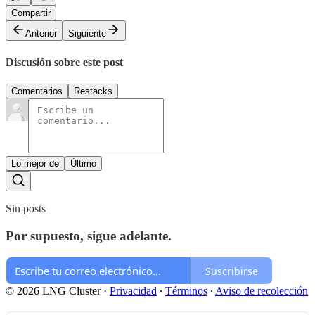
Compartir
Anterior
Siguiente
Discusión sobre este post
Comentarios
Restacks
Lo mejor de
Último
Sin posts
Por supuesto, sigue adelante.
Suscribirse
© 2026 LNG Cluster
·
Privacidad
∙
Términos
∙
Aviso de recolección