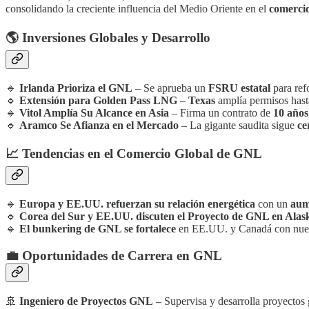
consolidando la creciente influencia del Medio Oriente en el
comercio
🌎 Inversiones Globales y Desarrollo
🔹
Irlanda Prioriza el GNL
– Se aprueba un
FSRU estatal
para ref
🔹
Extensión para Golden Pass LNG
–
Texas
amplía permisos hast
🔹
Vitol Amplía Su Alcance en Asia
– Firma un contrato de
10 años
🔹
Aramco Se Afianza en el Mercado
– La gigante saudita sigue
ce
📈 Tendencias en el Comercio Global de GNL
🔹
Europa y EE.UU. refuerzan su relación energética
con un
aum
🔹
Corea del Sur y EE.UU. discuten el Proyecto de GNL en Alas
🔹
El bunkering de GNL se fortalece
en EE.UU. y Canadá con nuevas
💼 Oportunidades de Carrera en GNL
🚢
Ingeniero de Proyectos GNL
– Supervisa y desarrolla proyectos 