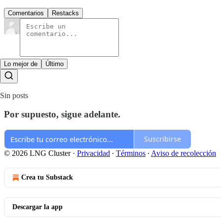
Comentarios
Restacks
Lo mejor de
Último
Sin posts
Por supuesto, sigue adelante.
Suscribirse
© 2026 LNG Cluster
·
Privacidad
∙
Términos
∙
Aviso de recolección
Crea tu Substack
Descargar la app