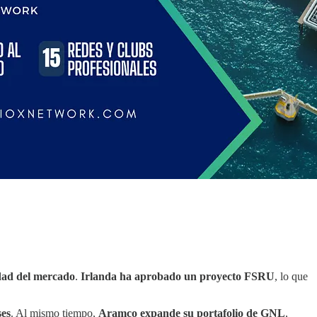
idad del mercado
.
Irlanda ha aprobado un proyecto FSRU
, lo que
ses
. Al mismo tiempo,
Aramco expande su portafolio de GNL
,