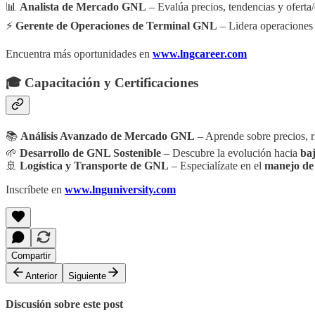
📊
Analista de Mercado GNL
– Evalúa precios, tendencias y ofert
⚡
Gerente de Operaciones de Terminal GNL
– Lidera operaciones l
Encuentra más oportunidades en
www.lngcareer.com
🎓 Capacitación y Certificaciones
📚
Análisis Avanzado de Mercado GNL
– Aprende sobre precios, r
🌱
Desarrollo de GNL Sostenible
– Descubre la evolución hacia
baj
🚢
Logística y Transporte de GNL
– Especialízate en el
manejo de
Inscríbete en
www.lnguniversity.com
Compartir
Anterior
Siguiente
Discusión sobre este post