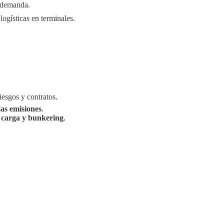
a/demanda.
ogísticas en terminales.
iesgos y contratos.
as emisiones
.
 carga y bunkering
.