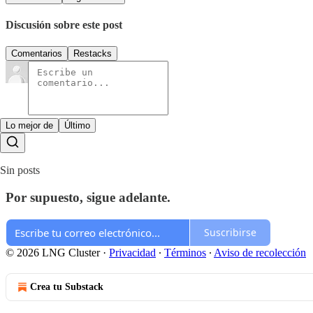
Discusión sobre este post
Comentarios
Restacks
Lo mejor de
Último
Sin posts
Por supuesto, sigue adelante.
Suscribirse
© 2026 LNG Cluster
·
Privacidad
∙
Términos
∙
Aviso de recolección
Crea tu Substack