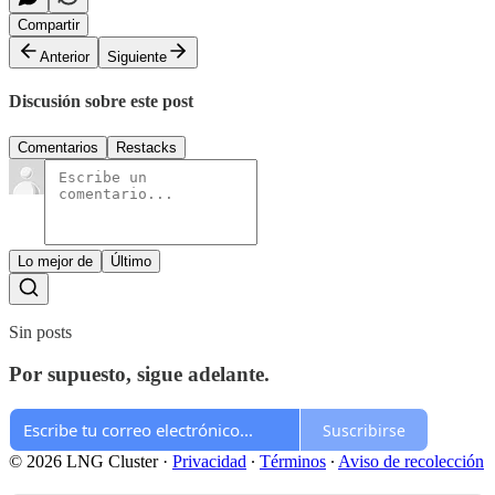
Compartir
Anterior
Siguiente
Discusión sobre este post
Comentarios
Restacks
Lo mejor de
Último
Sin posts
Por supuesto, sigue adelante.
Suscribirse
© 2026 LNG Cluster
·
Privacidad
∙
Términos
∙
Aviso de recolección