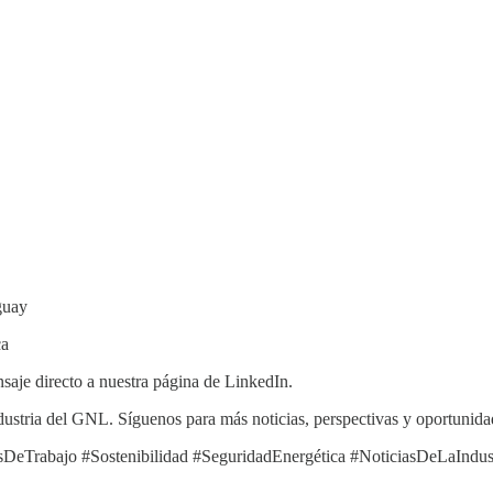
guay
ca
nsaje directo a nuestra página de LinkedIn.
ndustria del GNL. Síguenos para más noticias, perspectivas y oportunida
eTrabajo #Sostenibilidad #SeguridadEnergética #NoticiasDeLaIndus