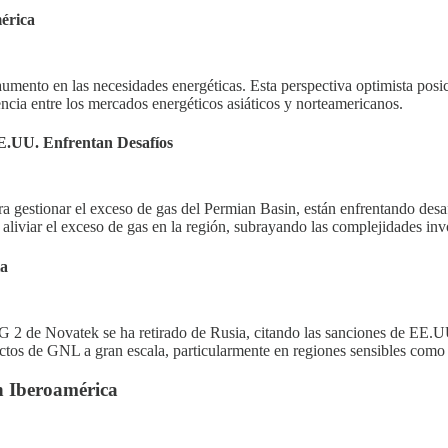
érica
umento en las necesidades energéticas. Esta perspectiva optimista po
encia entre los mercados energéticos asiáticos y norteamericanos.
E.UU. Enfrentan Desafíos
a gestionar el exceso de gas del Permian Basin, están enfrentando de
aliviar el exceso de gas en la región, subrayando las complejidades inv
ia
 2 de Novatek se ha retirado de Rusia, citando las sanciones de EE.UU.
ectos de GNL a gran escala, particularmente en regiones sensibles como 
n Iberoamérica