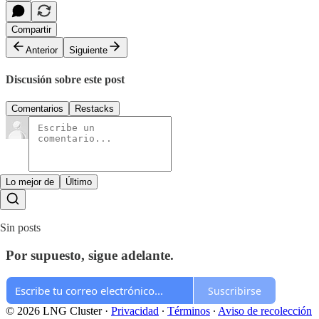
Compartir
Anterior
Siguiente
Discusión sobre este post
Comentarios
Restacks
Lo mejor de
Último
Sin posts
Por supuesto, sigue adelante.
Suscribirse
© 2026 LNG Cluster
·
Privacidad
∙
Términos
∙
Aviso de recolección