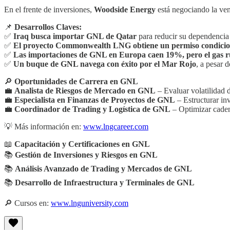
En el frente de inversiones,
Woodside Energy
está negociando la ven
📌
Desarrollos Claves:
✅
Iraq busca importar GNL de Qatar
para reducir su dependencia 
✅
El proyecto Commonwealth LNG obtiene un permiso condicio
✅
Las importaciones de GNL en Europa caen 19%, pero el gas r
✅
Un buque de GNL navega con éxito por el Mar Rojo
, a pesar 
🔎
Oportunidades de Carrera en GNL
💼
Analista de Riesgos de Mercado en GNL
– Evaluar volatilidad d
💼
Especialista en Finanzas de Proyectos de GNL
– Estructurar inv
💼
Coordinador de Trading y Logística de GNL
– Optimizar caden
💡 Más información en:
www.lngcareer.com
📖
Capacitación y Certificaciones en GNL
📚
Gestión de Inversiones y Riesgos en GNL
📚
Análisis Avanzado de Trading y Mercados de GNL
📚
Desarrollo de Infraestructura y Terminales de GNL
🔎 Cursos en:
www.lnguniversity.com